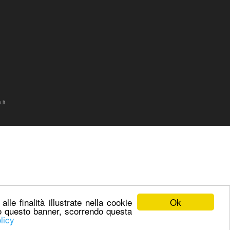
it
Ok
lle finalità illustrate nella cookie
do questo banner, scorrendo questa
licy