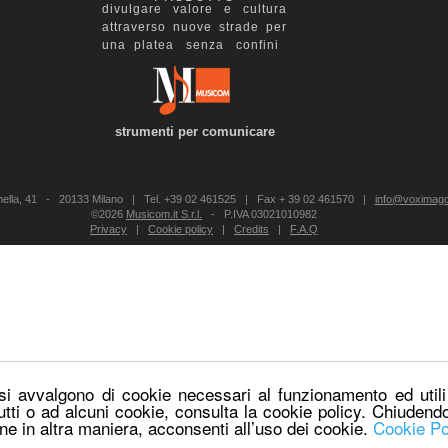
divulgare valore e cultura
attraverso nuove strade per
una platea senza confini
strumenti per comunicare
anella, 41 - 20133 Milano | Tel. +39 02 461525 | Fax + 39 02 461570 |
info@voximago.
©2026
Musicom.it S.r.l.
- P.IVA 03021010982
Privacy
|
Cookie policy
|
Credits
|
F.A.Q
 si avvalgono di cookie necessari al funzionamento ed utili a
utti o ad alcuni cookie, consulta la cookie policy. Chiuden
ne in altra maniera, acconsenti all’uso dei cookie.
Cookie Po