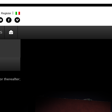
Register
US
or thereafter;