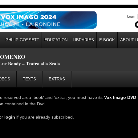
Login
S
PHILIP GOSSETT
EDUCATION
LIBRARIES
E-BOOK
ABOUT 
DOMENEO
Luc Bondy – Teatro alla Scala
DEOS
TEXTS
EXTRAS
he reserved area 'book' and 'extra', you must have its
Vox Imago DVD
ion contained in the Dvd.
 or
login
if you are already subscribed.