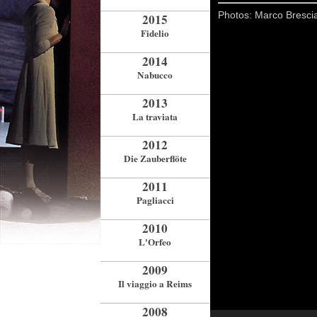
Photos: Marco Brescia
2015
Fidelio
2014
Nabucco
2013
La traviata
2012
Die Zauberflöte
2011
Pagliacci
2010
L'Orfeo
2009
Il viaggio a Reims
2008