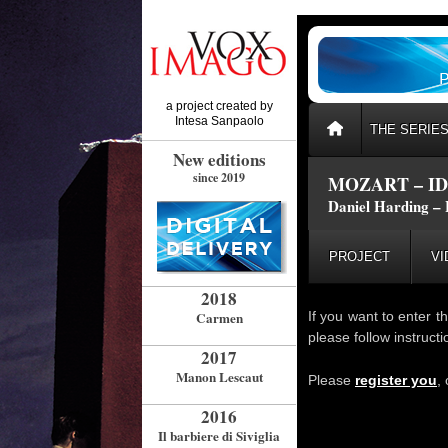
a project created by
Intesa Sanpaolo
THE SERIE
New editions
since 2019
MOZART – I
Daniel Harding – 
PROJECT
VI
2018
Carmen
If you want to enter t
please follow instruct
2017
Manon Lescaut
Please
register you
,
2016
Il barbiere di Siviglia