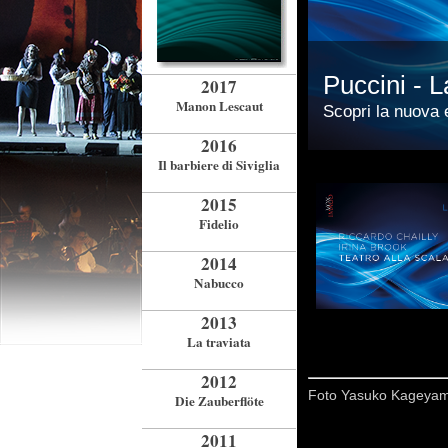
Puccini - L
2017
Manon Lescaut
Scopri la nuova e
2016
Il barbiere di Siviglia
2015
Fidelio
2014
Nabucco
2013
La traviata
2012
Foto Yasuko Kageyama
Die Zauberflöte
2011