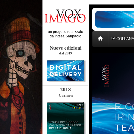
un progetto realizzato
da
Intesa Sanpaolo
LA COLLAN
Nuove edizioni
dal 2019
2018
Carmen