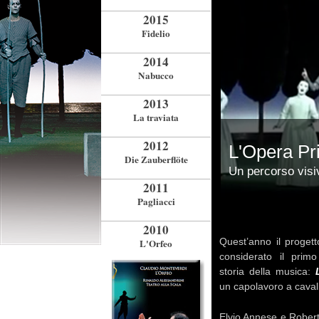
2015
Fidelio
2014
Nabucco
2013
La traviata
2012
L'Opera Pri
Die Zauberflöte
Un percorso visi
2011
Pagliacci
2010
Quest’anno il progett
L'Orfeo
considerato il pri
storia della musica:
un capolavoro a caval
Elvio Annese e Roberto