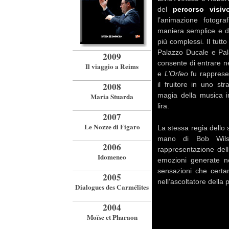
del
percorso visiv
l’animazione fotogr
maniera semplice e di
più complessi. Il tutto
Palazzo Ducale e Pal
2009
consente di entrare ne
Il viaggio a Reims
e
L’Orfeo
fu rapprese
il fruitore in uno str
2008
magia della musica i
Maria Stuarda
lira.
2007
Le Nozze di Figaro
La stessa regia dello 
mano di Bob Wils
2006
rappresentazione dell
Idomeneo
emozioni generate n
sensazioni che cert
2005
nell’ascoltatore della
Dialogues des Carmélites
2004
Moïse et Pharaon