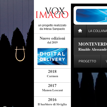
un progetto realizzato
da
Intesa Sanpaolo
LA COLLAN
Nuove edizioni
dal 2019
MONTEVERDI
Rinaldo Alessandr
PROGETTO
2018
Carmen
2017
Manon Lescaut
2016
Il barbiere di Siviglia