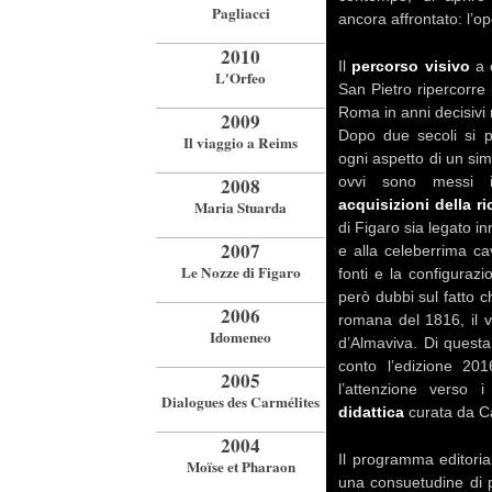
Pagliacci
ancora affrontato: l’op
2010
Il
percorso visivo
a 
L'Orfeo
San Pietro ripercorre 
Roma in anni decisivi 
2009
Dopo due secoli si 
Il viaggio a Reims
ogni aspetto di un sim
ovvi sono messi 
2008
acquisizioni della ri
Maria Stuarda
di Figaro sia legato in
2007
e alla celeberrima ca
Le Nozze di Figaro
fonti e la configurazi
però dubbi sul fatto c
2006
romana del 1816, il v
Idomeneo
d’Almaviva. Di questa
conto l’edizione 2
2005
l’attenzione verso 
Dialogues des Carmélites
didattica
curata da Ca
2004
Il programma editori
Moïse et Pharaon
una consuetudine di p