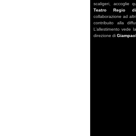
scaligeri, accoglie 
Teatro Regio d
collaborazione ad altri
contribuito alla diff
L’allestimento vede l
direzione di
Giampaol