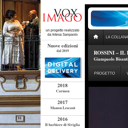
un progetto realizzato
da
Intesa Sanpaolo
LA COLLAN
Nuove edizioni
dal 2019
ROSSINI – IL
Giampaolo Bisanti
PROGETTO
2018
Carmen
2017
Manon Lescaut
2016
Il barbiere di Siviglia