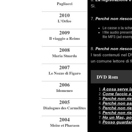
Pagliacci
Sì.
2010
7.
Perché non riesco 
L'Orfeo
Le casse o la sche
2009
I file audio prese
file MP3 (ad esem
Il viaggio a Reims
2008
8.
Perché non riesco 
I testi contenuti nel 
Maria Stuarda
un comune lettore di 
2007
Le Nozze di Figaro
DVD Rom
2006
A cosa serve l
Idomeneo
Come faccio a 
Perché non rie
2005
Perché non pa
Dialogues des Carmélites
Perché non rie
Perché non rie
Ho un Mac, po
2004
Posso guardare
Moïse et Pharaon