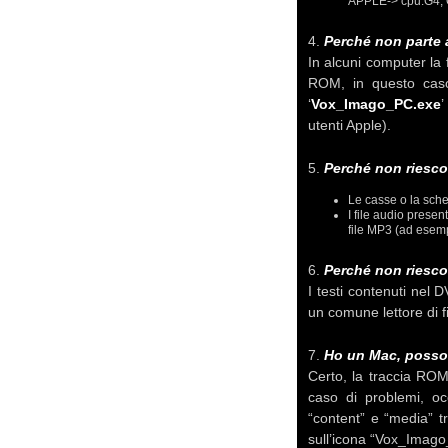
APPLE-> cpu:G4, O
4.
Perché non parte 
In alcuni computer la 
ROM, in questo caso:
‘
Vox_Imago_PC.exe
’
utenti Apple).
5.
Perché non riesco 
Le casse o la sche
I file audio prese
file MP3 (ad esem
6.
Perché non riesco 
I testi contenuti nel 
un comune lettore di 
7.
Ho un Mac, posso
Certo, la traccia ROM
caso di problemi, oc
“content” e “media” t
sull’icona “Vox_Imago