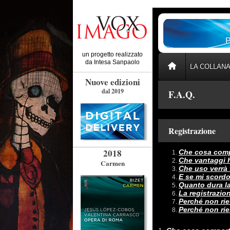
un progetto realizzato
da
Intesa Sanpaolo
LA COLLAN
Nuove edizioni
dal 2019
F.A.Q.
Registrazione
2018
Che cosa compo
Che vantaggi h
Carmen
Che uso verrà 
E se mi scord
Quanto dura la
La registrazio
Perché non ries
Perché non rie