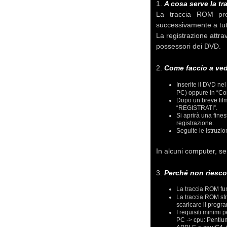
1.
A cosa serve la t
La traccia ROM pre
successivamente a tutti
La registrazione attra
possessori dei DVD.
2.
Come faccio a ved
Inserite il DVD nel
PC) oppure in “Com
Dopo un breve filma
“REGISTRATI”.
Si aprirà una fines
registrazione.
Seguite le istruzio
In alcuni computer, s
3.
Perché non riesco
La traccia ROM fu
La traccia ROM sfr
scaricare il progr
I requisiti minimi 
PC -> cpu: Pentiu