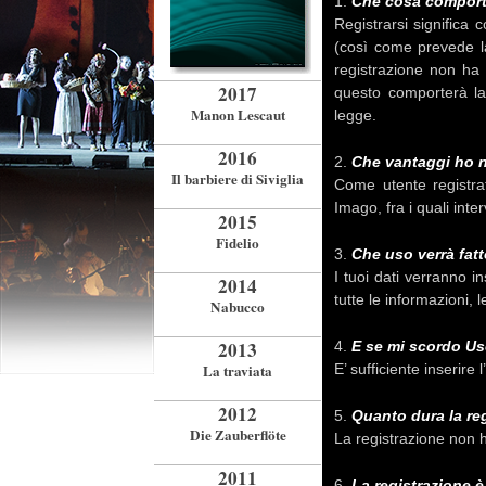
1.
Che cosa comporta 
Registrarsi significa
(così come prevede la 
registrazione non ha 
2017
questo comporterà la 
Manon Lescaut
legge.
2016
2.
Che vantaggi ho n
Il barbiere di Siviglia
Come utente registrat
Imago, fra i quali inte
2015
Fidelio
3.
Che uso verrà fatt
I tuoi dati verranno i
2014
tutte le informazioni, 
Nabucco
2013
4.
E se mi scordo Us
La traviata
E’ sufficiente inserire 
2012
5.
Quanto dura la re
Die Zauberflöte
La registrazione non h
2011
6.
La registrazione è