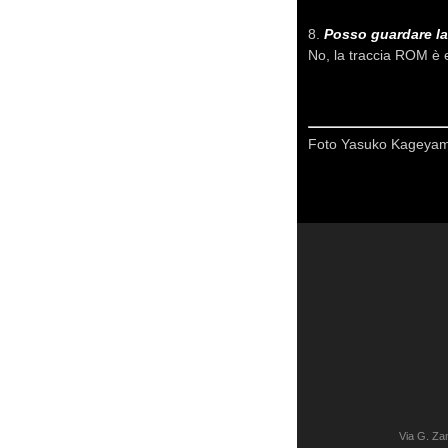
8.
Posso guardare la
No, la traccia ROM è 
Foto Yasuko Kageyama
Via G. Z