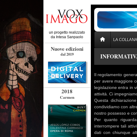
un progetto realizzato
da
Intesa Sanpaolo
LA COLLAN
Nuove edizioni
dal 2019
INFORMATIV
Il regolamento genera
per avere maggiore co
legislazione entra in 
2018
attività. Ci impegniam
Carmen
Questa dichiarazione
condividiamo con altre
nostro possesso e come
Per quanto riguarda
interrompere tali att
dati con chiunque al