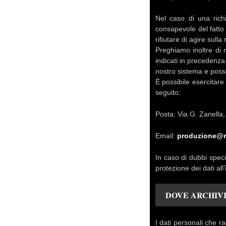
Nel caso di una rich
consapevole del fatto
rifiutare di agire sulla 
Preghiamo inoltre di 
indicati in precedenz
nostro sistema e posso
È possibile esercitare i
seguito:
Posta: Via G. Zanella
Email:
produzione@m
In caso di dubbi speci
protezione dei dati all
DOVE ARCHIVI
I dati personali che r