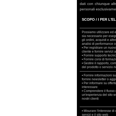
dati con chiunque altr
personali esclusivament
SCOPO / I PER L'
Possiamo utilizzare ed e
sia necessario per esegu
gli ordini, acquisti e alt
analisi di performance c
• Per registrare un nuovo
cliente e fornire servizi a
• Fornire supporto tecni
• Fornire corsi di formazi
• Gestire il rapporto, c
del prodotto o servizio ri
• Fornire informazioni sul
fornire newsletter o aggi
• Per informare su offert
interessare
• Comprendere il flusso d
un'esperienza del sito 
nostri clienti
• Misurare l'interesse di c
servizi e il sito web