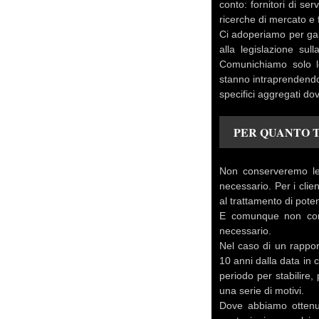
conto: fornitori di ser
ricerche di mercato e fo
Ci adoperiamo per gara
alla legislazione su
Comunichiamo solo l
stanno intraprendendo
specifici aggregati do
PER QUANTO 
Non conserveremo le 
necessario. Per i clie
al trattamento di potenzi
E comunque non conse
necessario.
Nel caso di un rappor
10 anni dalla data in 
periodo per stabilire,
una serie di motivi.
Dove abbiamo ottenuto