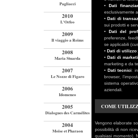
Pagliacci
•
Dati finanziar
esclusivamente al
2010
•
Dati di transa
L'Orfeo
sui prodotti e se
•
Dati del prof
2009
preferenze, feed
Il viaggio a Reims
se applicabili (cu
2008
•
Dati di utilizzo
•
Dati di marke
Maria Stuarda
marketing e da te
2007
•
Dati tecnici
: i
Le Nozze di Figaro
browser, l’impost
sistema operativo 
2006
aziendali.
Idomeneo
COME UTILIZ
2005
Dialogues des Carmélites
Vengono elaborate sol
2004
possibilità di non ri
Moïse et Pharaon
qualsiasi momento). N