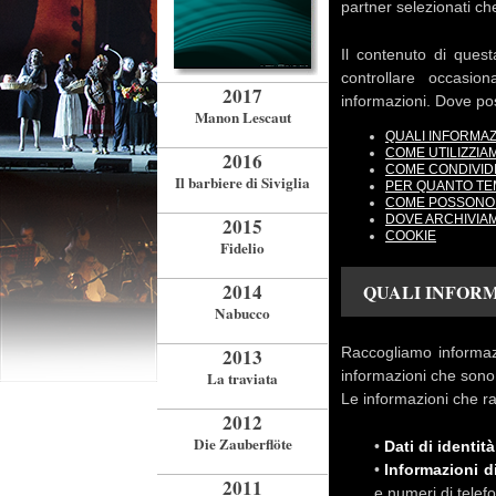
partner selezionati che
Il contenuto di ques
controllare occasio
2017
informazioni. Dove po
Manon Lescaut
QUALI INFORMA
COME UTILIZZI
2016
COME CONDIVID
Il barbiere di Siviglia
PER QUANTO TE
COME POSSONO 
DOVE ARCHIVIAM
2015
COOKIE
Fidelio
2014
QUALI INFOR
Nabucco
2013
Raccogliamo informazio
informazioni che sono 
La traviata
Le informazioni che ra
2012
Die Zauberflöte
•
Dati di identità
•
Informazioni d
2011
e numeri di telef