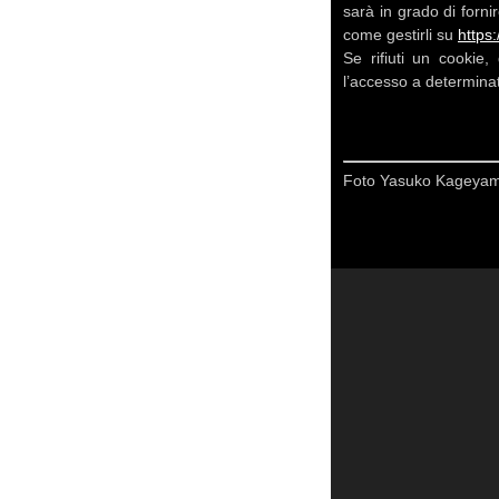
sarà in grado di forni
come gestirli su
https
Se rifiuti un cookie
l’accesso a determina
Foto Yasuko Kageyama