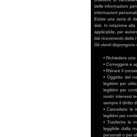
delle informazioni pers
informazioni personali
Esiste una serie di di
dati. In relazione all
applicabile, per aiuta
dal ricevimento della r
Gli utenti dispongono d
• Richiedere una 
• Correggere e ag
• Ritirare il con
• Oggetto del nos
legittimi per uti
legittimi per con
nostri interessi l
sempre il diritto d
• Cancellare le i
legittimi per cont
• Trasferire le i
leggibile dalla m
personali o per el