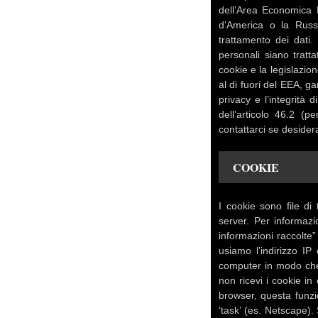
dell’Area Economica E
d’America o la Russi
trattamento dei dati
personali siano tratt
cookie e la legislazion
al di fuori del EEA, 
privacy e l’integrità 
dell’articolo 46.2 (
contattarci se desider
COOKIE
I cookie sono file di 
server. Per informazi
informazioni raccolte”
usiamo l’indirizzo IP
computer in modo che 
non ricevi i cookie i
browser, questa funzio
‘task’ (es. Netscape).