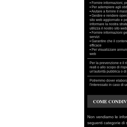
• Fornire informazioni, pr
• Per adempiere agli obbl
• Aiutare a fornire il mas
• Gestire e rendere opera
sito web aggiornato e per
informare la nostra strat
utilizza il nostro sito web
• Fornire informazioni gen
servizi
• Garantire che il conte
efficace
• Per visualizzare annunci
web
Per la prevenzione e il ri
reati o allo scopo di ris
un'autorità pubblica o di
Potremmo dover elaborar
l'interessato in caso di 
COME CONDIV
Non vendiamo le inform
seguenti categorie di 