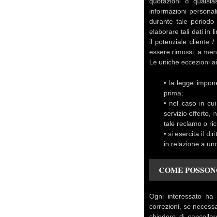
quotazioni o qualsia
informazioni personal
durante tale periodo
elaborare tali dati in 
il potenziale cliente
essere rimossi, a men
Le uniche eccezioni a
• la legge impone
prima;
• nel caso in cu
servizio offerto,
tale reclamo o ric
• si esercita il d
in relazione a uno
COME POSSONO
Ogni interessato ha 
correzioni, se necessa
chiedere di cancellar